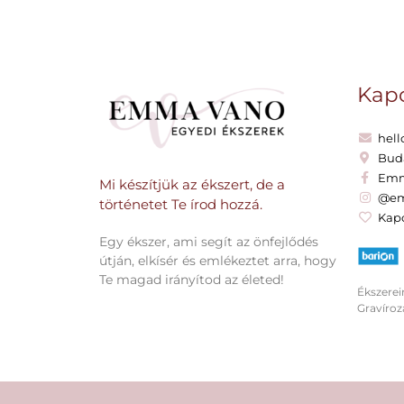
Kapc
hel
Bud
Emm
Mi készítjük az ékszert, de a
@e
történetet Te írod hozzá.​
Kapc
Egy ékszer, ami segít az önfejlődés
útján, elkísér és emlékeztet arra, hogy
Te magad irányítod az életed!
Ékszerei
Gravírozá