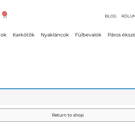
BLOG
RÓLU
xok
Karkötők
Nyakláncok
Fülbevalók
Páros éksz
Return to shop