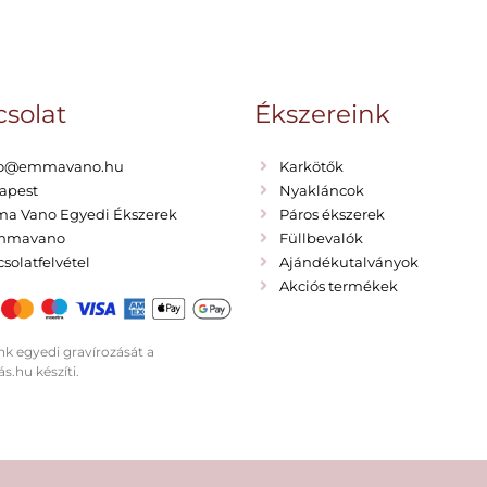
solat
Ékszereink
lo@emmavano.hu
Karkötők
apest
Nyakláncok
a Vano Egyedi Ékszerek
Páros ékszerek
mmavano
Füllbevalók
solatfelvétel
Ajándékutalványok
Akciós termékek
nk egyedi gravírozását a
s.hu készíti.