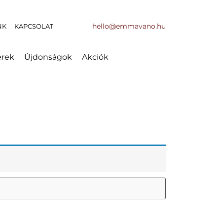
hello@emmavano.hu
NK
KAPCSOLAT
erek
Újdonságok
Akciók