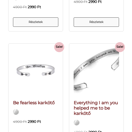
4900
Ft
2990
Ft
4900
Ft
2990
Ft
Részletek
Részletek
Sale!
Sale!
Be fearless karkötő
Everything I am you
helped me to be
karkötő
4900
Ft
2990
Ft