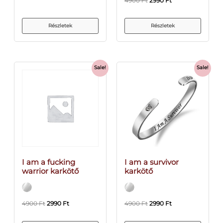
4900
Ft
2990
Ft
Részletek
Részletek
Sale!
Sale!
I am a fucking
I am a survivor
warrior karkötő
karkötő
4900
Ft
2990
Ft
4900
Ft
2990
Ft