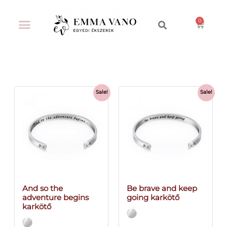
Sale!
Sale!
And so the
Be brave and keep
adventure begins
going karkötő
karkötő