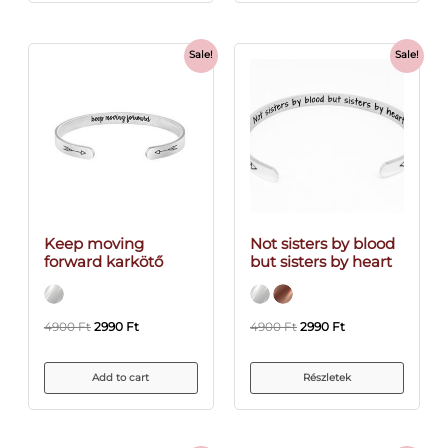
Sale!
Sale!
Keep moving
Not sisters by blood
forward karkötő
but sisters by heart
4900
Ft
2990
Ft
4900
Ft
2990
Ft
Add to cart
Részletek