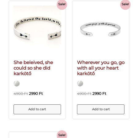
Sale!
Sale!
She beleived, she
Wherever you go, go
could so she did
with all your heart
karkötő
karkötő
4900
Ft
2990
Ft
4900
Ft
2990
Ft
Add to cart
Add to cart
Sale!