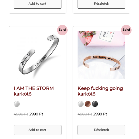
Add to cart
Részletek
Sale!
Sale!
I AM THE STORM
Keep fucking going
karkötő
karkötő
4900
Ft
2990
Ft
4900
Ft
2990
Ft
Add to cart
Részletek