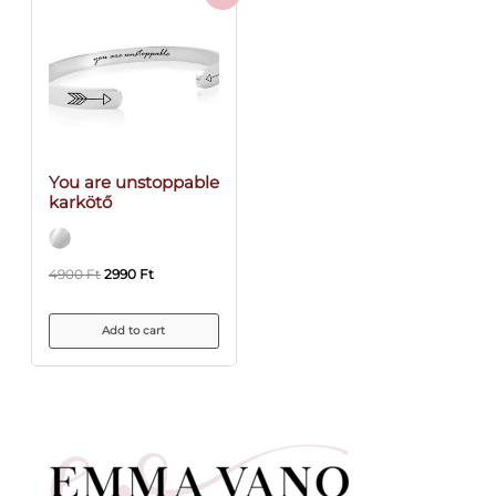
You are unstoppable
karkötő
4900
Ft
2990
Ft
Add to cart