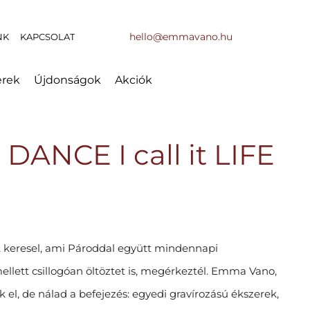
hello@emmavano.hu
NK
KAPCSOLAT
erek
Újdonságok
Akciók
t DANCE I call it LIFE
t keresel, ami Pároddal együtt mindennapi
ellett csillogóan öltöztet is, megérkeztél. Emma Vano,
k el, de nálad a befejezés: egyedi gravírozású ékszerek,