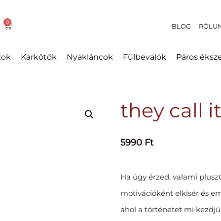
BLOG
RÓLU
xok
Karkötők
Nyakláncok
Fülbevalók
Páros éksz
they call i
5990
Ft
Ha úgy érzed, valami plusz
motivációként elkísér és em
ahol a történetet mi kezdjü