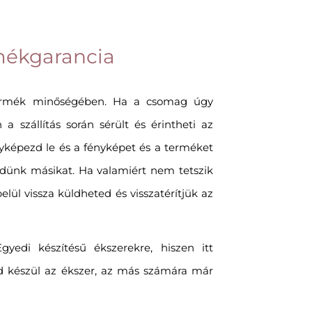
mékgarancia
ermék minőségében. Ha a csomag úgy
 a szállítás során sérült és érintheti az
ényképezd le és a fényképet és a terméket
ldünk másikat. Ha valamiért nem tetszik
elül vissza küldheted és visszatérítjük az
edi készítésű ékszerekre, hiszen itt
d készül az ékszer, az más számára már