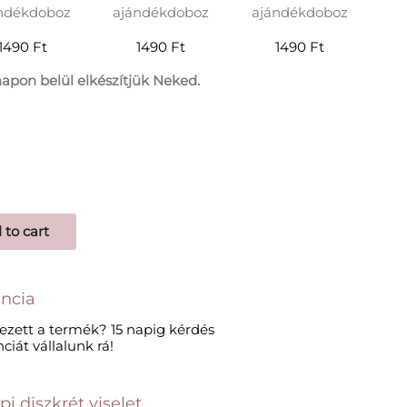
ndékdoboz
ajándékdoboz
ajándékdoboz
1490 Ft
1490 Ft
1490 Ft
apon belül elkészítjük Neked.
 to cart
ncia
ezett a termék? 15 napig kérdés
ciát vállalunk rá!
 diszkrét viselet​