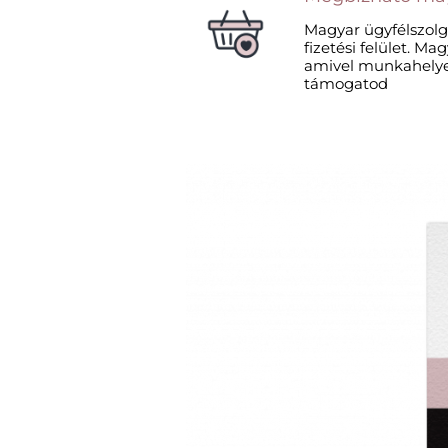
Magyar ügyfélszolg
fizetési felület. M
amivel munkahelye
támogatod​