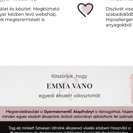
álat és készlet. Megbízható
Diszkrét vis
agyar kézben levő webshop,
szabadidődbe
k megteremtését is
Hipoallergén
anyagokból k