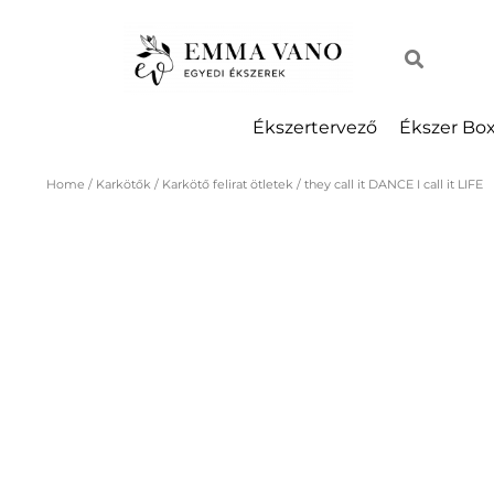
Ékszertervező
Ékszer Bo
Home
/
Karkötők
/
Karkötő felirat ötletek
/ they call it DANCE I call it LIFE