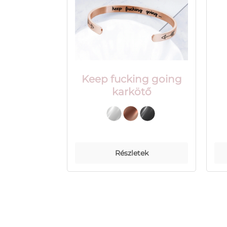
Keep fucking going
karkötő
Részletek