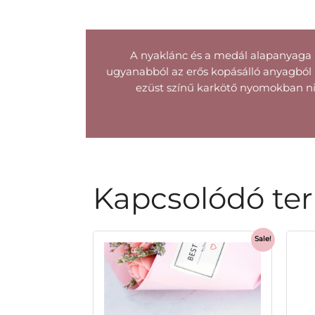
A nyaklánc és a medál alapanyaga 
ugyanabból az erős kopásálló anyagból k
ezüst színű karkötő nyomokban nik
Kapcsolódó te
Sale!