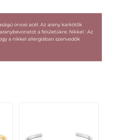
ágú orvosi acél. Az arany karkötők
ranybevonatot a felületükre. Nikkel : Az
ogy a nikkel allergiában szenvedők