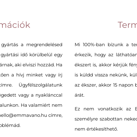
ormációk
Ter
 gyártás a megrendelésed
Mi 100%-ban bízunk a t
yártási idő körülbelül egy
érkezik, hogy az láthatóan
rnak, aki elviszi hozzád. Ha
ékszert is, akkor kérjük f
tően a hívj minket vagy írj
is küldd vissza nekünk, kü
mre. Ügyfélszolgálatunk
az ékszer, akkor 15 napon b
égedett vagy a nyaklánccal
árát.
ldalunkon. Ha valamiért nem
Ez nem vonatkozik az Egy
a hello@emmavano.hu címre,
személyre szabottan neke
roblémád.
nem értékesíthető.