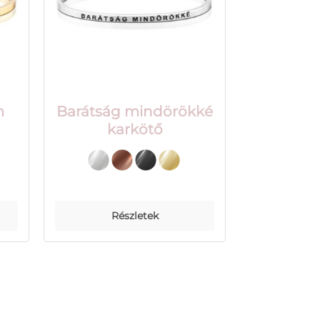
m
Barátság mindörökké
karkötő
Részletek