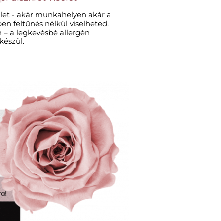
elet - akár munkahelyen akár a
n feltűnés nélkül viselheted.
 – a legkevésbé allergén
észül.​