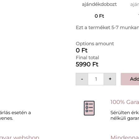
ajándékdobozt
ajá
0 Ft
Ezt a terméket 5-7 munkan
Options amount
0 Ft
Final total
5990 Ft
-
+
Add
100% Gara
sárlás esetén a
Sérülten érk
yenes.
nélküli garan
gyar webshop
Mindennapi