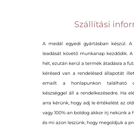
Szállítási inf
A medál egyedi gyártásban készül. A
leadását követő munkanap kezdődik. A g
hét, ezután kerül a termék átadásra a futá
kérésed van a rendelésed állapotát ille
emailt a honlapunkon található cí
készséggel áll a rendelkezésedre. Ha el
arra kérünk, hogy adj le értékelést az o
vagy 100%-an boldog akkor írj nekünk 
és mi azon leszünk, hogy megoldjuk a p