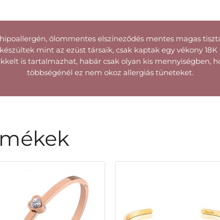
hipoallergén, ólommentes elszíneződés mentes magas tisztas
észültek mint az ezüst társaik, csak kaptak egy vékony 18K a
kelt is tartalmazhat, habár csak olyan kis mennyiségben, h
többségénél ez nem okoz allergiás tüneteket.
rmékek