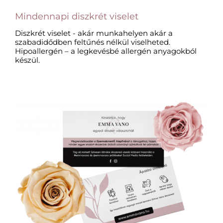
Mindennapi diszkrét viselet​
Diszkrét viselet - akár munkahelyen akár a
szabadidődben feltűnés nélkül viselheted.
Hipoallergén – a legkevésbé allergén anyagokból
készül.​