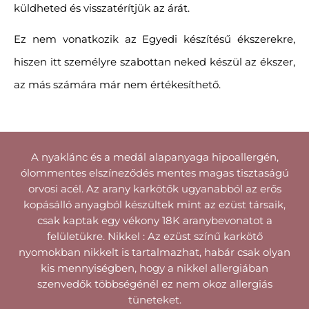
küldheted és visszatérítjük az árát.
Ez nem vonatkozik az Egyedi készítésű ékszerekre,
hiszen itt személyre szabottan neked készül az ékszer,
az más számára már nem értékesíthető.
A nyaklánc és a medál alapanyaga hipoallergén,
ólommentes elszíneződés mentes magas tisztaságú
orvosi acél. Az arany karkötők ugyanabból az erős
kopásálló anyagból készültek mint az ezüst társaik,
csak kaptak egy vékony 18K aranybevonatot a
felületükre. Nikkel : Az ezüst színű karkötő
nyomokban nikkelt is tartalmazhat, habár csak olyan
kis mennyiségben, hogy a nikkel allergiában
szenvedők többségénél ez nem okoz allergiás
tüneteket.