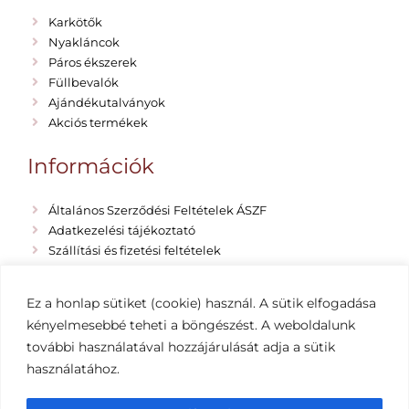
Karkötők
Nyakláncok
Páros ékszerek
Füllbevalók
Ajándékutalványok
Akciós termékek
Információk
Általános Szerződési Feltételek ÁSZF
Adatkezelési tájékoztató
Szállítási és fizetési feltételek
Rólunk
Emma Vano Blog
Ez a honlap sütiket (cookie) használ. A sütik elfogadása
Impresszum
kényelmesebbé teheti a böngészést. A weboldalunk
további használatával hozzájárulását adja a sütik
használatához.
Copyright 2019-2022 EMMA VANO egyedi ékszerek
– Minden jog fenntartva Készítette: Hernyák Gábor