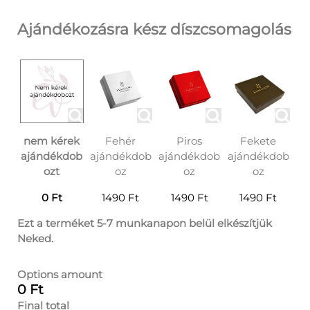
Ajándékozásra kész díszcsomagolás
nem kérek
Fehér
Piros
Fekete
ajándékdob
ajándékdob
ajándékdob
ajándékdob
ozt
oz
oz
oz
0 Ft
1490 Ft
1490 Ft
1490 Ft
Ezt a terméket 5-7 munkanapon belül elkészítjük
Neked.
Options amount
0 Ft
Final total