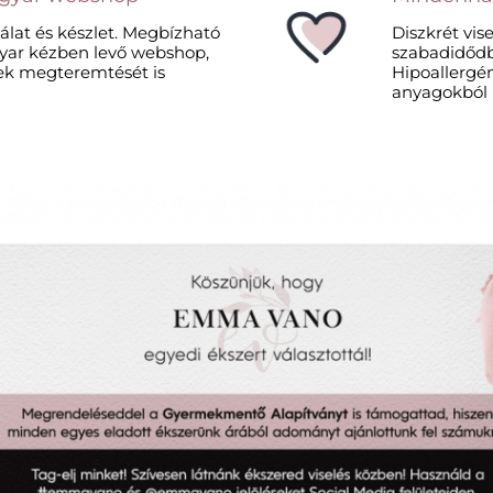
álat és készlet. Megbízható
Diszkrét vis
agyar kézben levő webshop,
szabadidődbe
k megteremtését is
Hipoallergén
anyagokból k