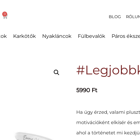
BLOG
RÓLU
xok
Karkötők
Nyakláncok
Fülbevalók
Páros éksz
#Legjobbk
5990
Ft
Ha úgy érzed, valami plusz
motivációként elkísér és em
ahol a történetet mi kezdjü