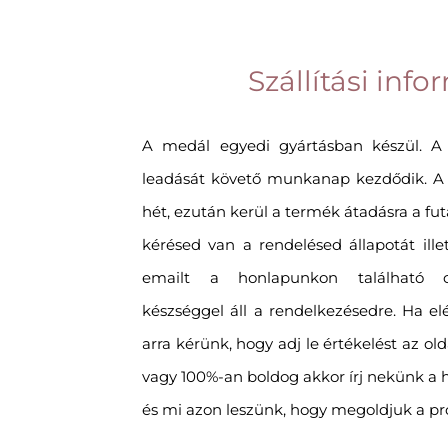
Szállítási inf
A medál egyedi gyártásban készül. A
leadását követő munkanap kezdődik. A g
hét, ezután kerül a termék átadásra a futá
kérésed van a rendelésed állapotát ille
emailt a honlapunkon található cí
készséggel áll a rendelkezésedre. Ha el
arra kérünk, hogy adj le értékelést az o
vagy 100%-an boldog akkor írj nekünk 
és mi azon leszünk, hogy megoldjuk a p