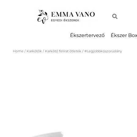
Ékszertervező
Ékszer Bo
Home
/
Karkötők
/
Karkötő felirat ötletek
/ #Legjobbkoszorúslány