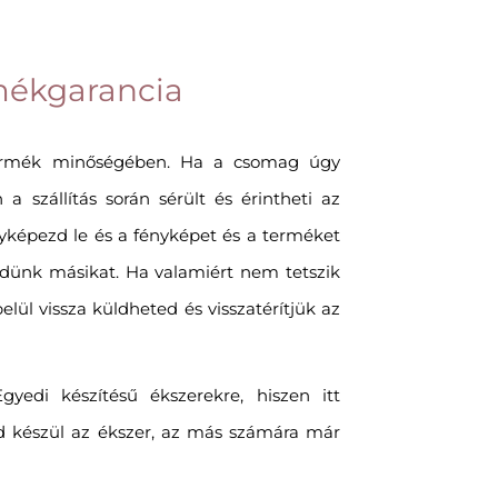
mékgarancia
ermék minőségében. Ha a csomag úgy
 a szállítás során sérült és érintheti az
ényképezd le és a fényképet és a terméket
ldünk másikat. Ha valamiért nem tetszik
elül vissza küldheted és visszatérítjük az
edi készítésű ékszerekre, hiszen itt
d készül az ékszer, az más számára már