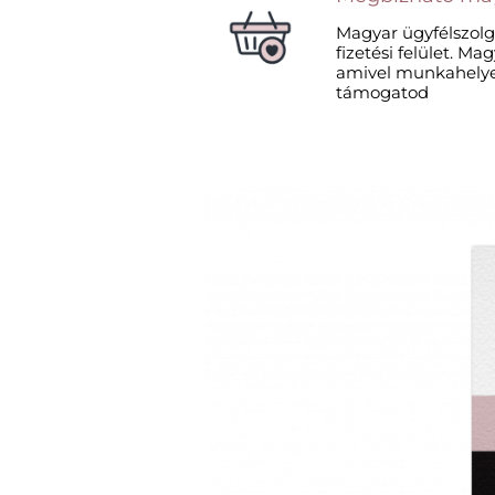
Magyar ügyfélszolg
fizetési felület. M
amivel munkahelye
támogatod​