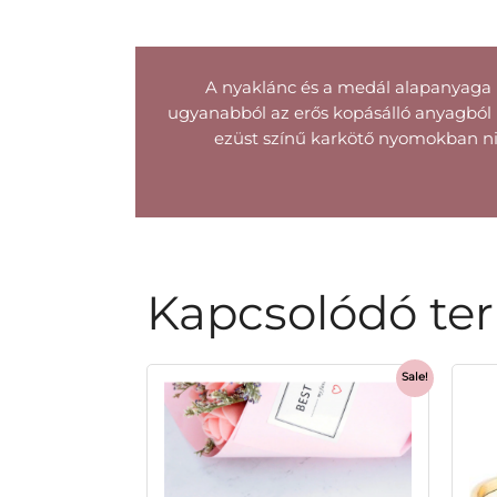
A nyaklánc és a medál alapanyaga 
ugyanabból az erős kopásálló anyagból k
ezüst színű karkötő nyomokban nik
Kapcsolódó te
Sale!