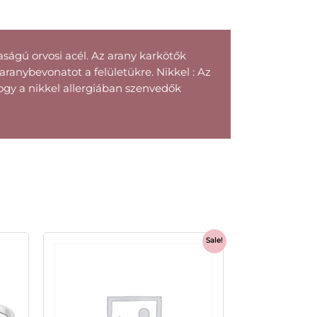
ágú orvosi acél. Az arany karkötők
ranybevonatot a felületükre. Nikkel : Az
ogy a nikkel allergiában szenvedők
Sale!