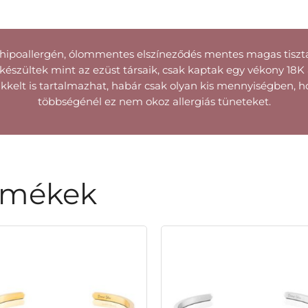
hipoallergén, ólommentes elszíneződés mentes magas tisztas
észültek mint az ezüst társaik, csak kaptak egy vékony 18K a
kelt is tartalmazhat, habár csak olyan kis mennyiségben, h
többségénél ez nem okoz allergiás tüneteket.
rmékek