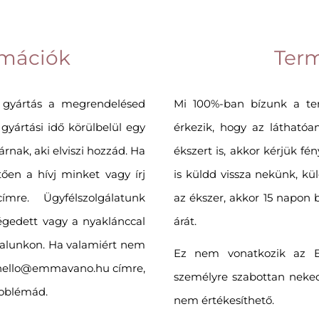
ormációk
Ter
 gyártás a megrendelésed
Mi 100%-ban bízunk a t
yártási idő körülbelül egy
érkezik, hogy az láthatóan
rnak, aki elviszi hozzád. Ha
ékszert is, akkor kérjük f
tően a hívj minket vagy írj
is küldd vissza nekünk, kü
mre. Ügyfélszolgálatunk
az ékszer, akkor 15 napon b
égedett vagy a nyaklánccal
árát.
ldalunkon. Ha valamiért nem
Ez nem vonatkozik az Egy
a hello@emmavano.hu címre,
személyre szabottan neke
roblémád.
nem értékesíthető.