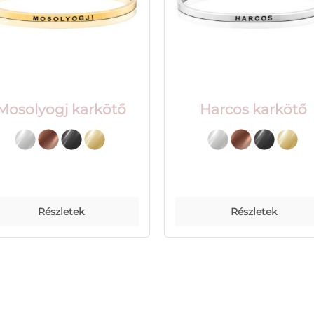
Mosolyogj karkötő
Harcos karkötő
Részletek
Részletek