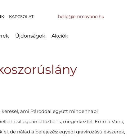
hello@emmavano.hu
NK
KAPCSOLAT
erek
Újdonságok
Akciók
oszorúslány
t keresel, ami Pároddal együtt mindennapi
ellett csillogóan öltöztet is, megérkeztél. Emma Vano,
k el, de nálad a befejezés: egyedi gravírozású ékszerek,