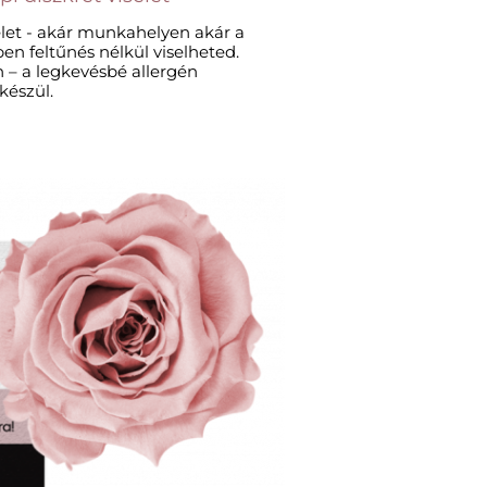
elet - akár munkahelyen akár a
n feltűnés nélkül viselheted.
 – a legkevésbé allergén
észül.​