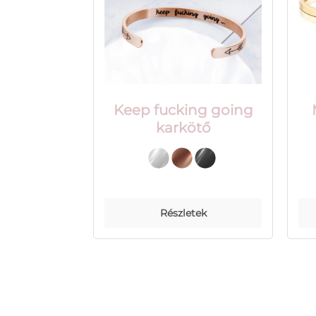
Keep fucking going
karkötő
Részletek