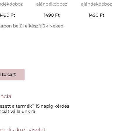
ndékdoboz
ajándékdoboz
ajándékdoboz
1490 Ft
1490 Ft
1490 Ft
apon belül elkészítjük Neked.
 to cart
ncia
ezett a termék? 15 napig kérdés
ciát vállalunk rá!
 diszkrét viselet​