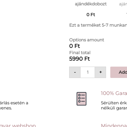
ajándékdobozt
ajá
0 Ft
Ezt a terméket 5-7 munkan
Options amount
0 Ft
Final total
5990 Ft
-
+
Add
100% Gara
sárlás esetén a
Sérülten érk
yenes.
nélküli garan
gyar webshop
Mindennapi