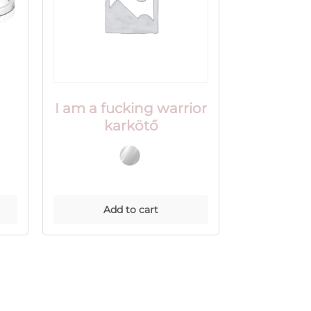
I am a fucking warrior
karkötő
Add to cart