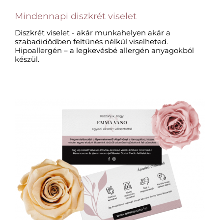
Mindennapi diszkrét viselet​
Diszkrét viselet - akár munkahelyen akár a
szabadidődben feltűnés nélkül viselheted.
Hipoallergén – a legkevésbé allergén anyagokból
készül.​