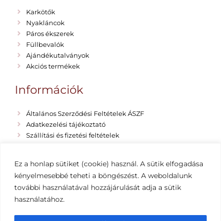
Karkötők
Nyakláncok
Páros ékszerek
Füllbevalók
Ajándékutalványok
Akciós termékek
Információk
Általános Szerződési Feltételek ÁSZF
Adatkezelési tájékoztató
Szállítási és fizetési feltételek
Rólunk
Emma Vano Blog
Ez a honlap sütiket (cookie) használ. A sütik elfogadása
Impresszum
kényelmesebbé teheti a böngészést. A weboldalunk
további használatával hozzájárulását adja a sütik
használatához.
Copyright 2019-2022 EMMA VANO egyedi ékszerek
– Minden jog fenntartva Készítette: Hernyák Gábor