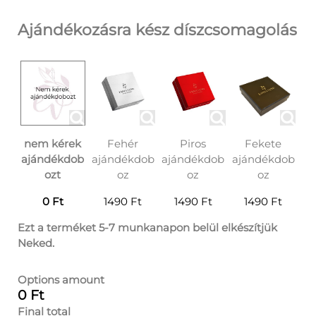
Ajándékozásra kész díszcsomagolás
nem kérek
Fehér
Piros
Fekete
ajándékdob
ajándékdob
ajándékdob
ajándékdob
ozt
oz
oz
oz
0 Ft
1490 Ft
1490 Ft
1490 Ft
Ezt a terméket 5-7 munkanapon belül elkészítjük
Neked.
Options amount
0 Ft
Final total