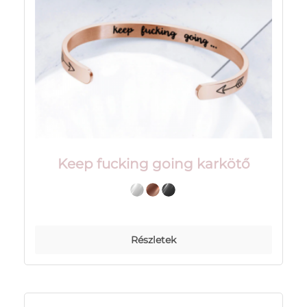
Keep fucking going karkötő
Részletek