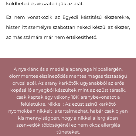
küldheted és visszatérítjük az árát.
Ez nem vonatkozik az Egyedi készítésű ékszerekre,
hiszen itt személyre szabottan neked készül az ékszer,
az más számára már nem értékesíthető.
A nyaklánc és a medál alapanyaga hipoallergén,
ólommentes elszíneződés mentes magas tisztaságú
orvosi acél. Az arany karkötők ugyanabból az erős
kopásálló anyagból készültek mint az ezüst társaik,
csak kaptak egy vékony 18K aranybevonatot a
felületükre. Nikkel : Az ezüst színű karkötő
nyomokban nikkelt is tartalmazhat, habár csak olyan
kis mennyiségben, hogy a nikkel allergiában
szenvedők többségénél ez nem okoz allergiás
tüneteket.