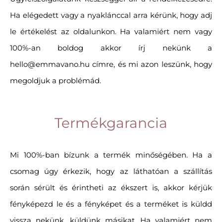
Ha elégedett vagy a nyaklánccal arra kérünk, hogy adj
le értékelést az oldalunkon. Ha valamiért nem vagy
100%-an boldog akkor írj nekünk a
hello@emmavano.hu címre, és mi azon leszünk, hogy
megoldjuk a problémád.
Termékgarancia
Mi 100%-ban bízunk a termék minőségében. Ha a
csomag úgy érkezik, hogy az láthatóan a szállítás
során sérült és érintheti az ékszert is, akkor kérjük
fényképezd le és a fényképet és a terméket is küldd
vissza nekünk, küldünk másikat. Ha valamiért nem