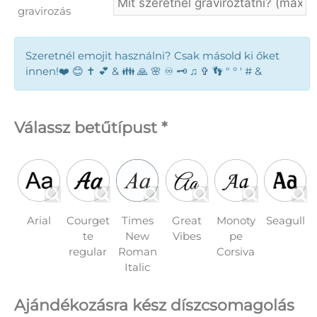
gravirozás
Szeretnél emojit használni? Csak másold ki őket
innen!❤️ 😊 ✝️ 💕 & 👪 🙏 🌸 ♾️ 🗝️ ♫ ✞ 👣 " ° ' # &
Válassz betűtípust *
Times
Arial
Courget
Great
Monoty
Seagull
New
te
Vibes
pe
Roman
regular
Corsiva
Italic
Ajándékozásra kész díszcsomagolás