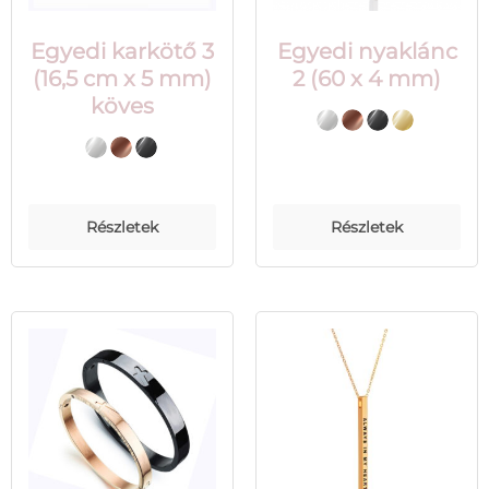
Egyedi karkötő 3
Egyedi nyaklánc
(16,5 cm x 5 mm)
2 (60 x 4 mm)
köves
Részletek
Részletek