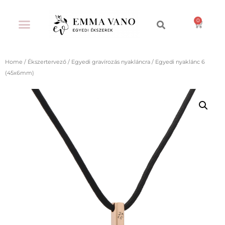
Home
/
Ékszertervező
/
Egyedi gravírozás nyakláncra
/ Egyedi nyaklánc 6
(45x6mm)