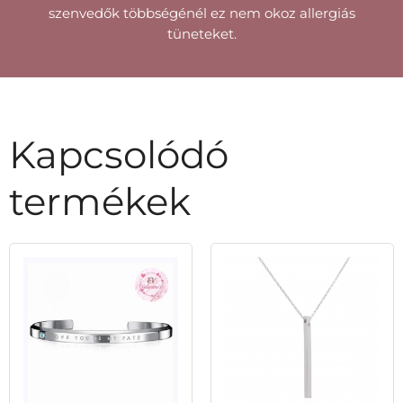
szenvedők többségénél ez nem okoz allergiás
tüneteket.
Kapcsolódó
termékek