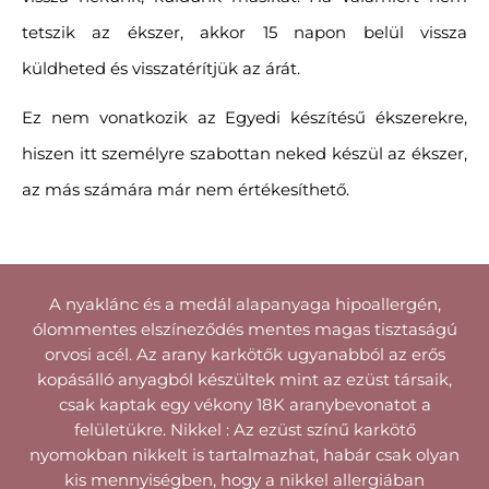
tetszik az ékszer, akkor 15 napon belül vissza
küldheted és visszatérítjük az árát.
Ez nem vonatkozik az Egyedi készítésű ékszerekre,
hiszen itt személyre szabottan neked készül az ékszer,
az más számára már nem értékesíthető.
A nyaklánc és a medál alapanyaga hipoallergén,
ólommentes elszíneződés mentes magas tisztaságú
orvosi acél. Az arany karkötők ugyanabból az erős
kopásálló anyagból készültek mint az ezüst társaik,
csak kaptak egy vékony 18K aranybevonatot a
felületükre. Nikkel : Az ezüst színű karkötő
nyomokban nikkelt is tartalmazhat, habár csak olyan
kis mennyiségben, hogy a nikkel allergiában