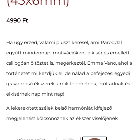
(45x6mm)
4990
Ft
Ha úgy érzed, valami pluszt keresel, ami Pároddal
együtt mindennapi motivációként elkísér és emellett
csillogóan öltöztet is, megérkeztél. Emma Vano, ahol a
történetet mi kezdjük el, de nálad a befejezés: egyedi
gravírozású ékszerek, amik felemelnek, erőt adnak és
elkísérnek nap mint nap!
A lekerekített szélek belső harmóniát kifejező
megjelenést kölcsönöznek az ékszer viselőjének