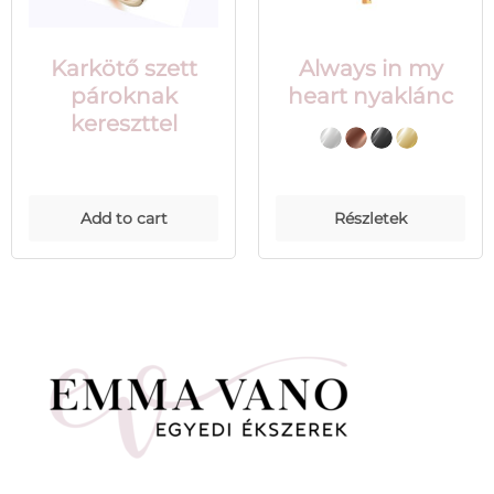
Karkötő szett
Always in my
pároknak
heart nyaklánc
kereszttel
Add to cart
Részletek