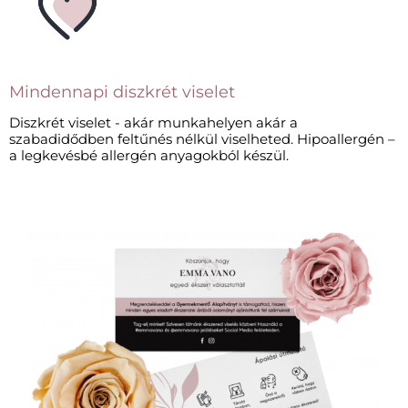
Mindennapi diszkrét viselet​
Diszkrét viselet - akár munkahelyen akár a
szabadidődben feltűnés nélkül viselheted. Hipoallergén –
a legkevésbé allergén anyagokból készül.​