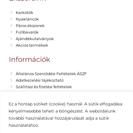
Karkötők
Nyakláncok
Páros ékszerek
Füllbevalók
Ajándékutalványok
Akciós termékek
Információk
Általános Szerződési Feltételek ÁSZF
Adatkezelési tájékoztató
Szállítási és fizetési feltételek
Rólunk
Emma Vano Blog
Ez a honlap sütiket (cookie) használ. A sütik elfogadása
Impresszum
kényelmesebbé teheti a böngészést. A weboldalunk
további használatával hozzájárulását adja a sütik
használatához.
Copyright 2019-2022 EMMA VANO egyedi ékszerek
– Minden jog fenntartva Készítette: Hernyák Gábor