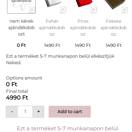
nem kérek
Fehér
Piros
Fekete
ajándékdob
ajándékdob
ajándékdob
ajándékdob
ozt
oz
oz
oz
0 Ft
1490 Ft
1490 Ft
1490 Ft
Ezt a terméket 5-7 munkanapon belül elkészítjük
Neked.
Options amount
0 Ft
Final total
4990 Ft
-
+
Add to cart
Ezt a terméket 5-7 munkanapon belül