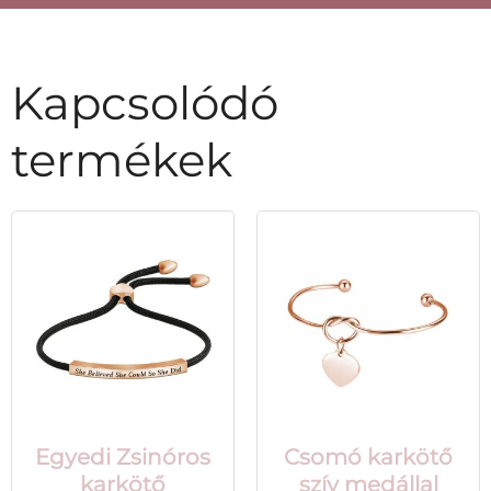
Kapcsolódó
termékek
Egyedi Zsinóros
Csomó karkötő
karkötő
szív medállal