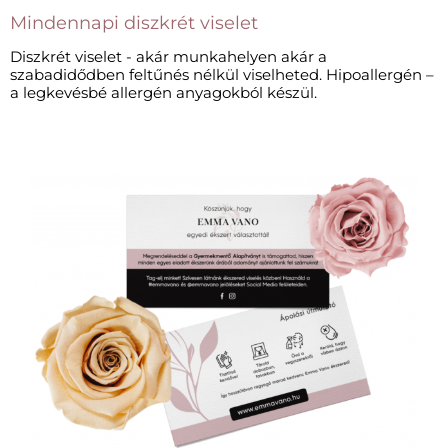
Mindennapi diszkrét viselet​
Diszkrét viselet - akár munkahelyen akár a
szabadidődben feltűnés nélkül viselheted. Hipoallergén –
a legkevésbé allergén anyagokból készül.​