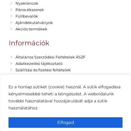
Nyakláncok
Páros ékszerek
Füllbevalók
Ajándékutalványok
Akciós termékek
Információk
Általános Szerződési Feltételek ÁSZF
Adatkezelési tájékoztató
Szállítási és fizetési feltételek
Rólunk
Emma Vano Blog
Ez a honlap sütiket (cookie) használ. A sütik elfogadása
Impresszum
kényelmesebbé teheti a böngészést. A weboldalunk
további használatával hozzájárulását adja a sütik
használatához.
Copyright 2019-2022 EMMA VANO egyedi ékszerek
– Minden jog fenntartva Készítette: Hernyák Gábor
és Szabó Ariel – SEO-kivitelezés:
seoszerviz.hu
Elfogad