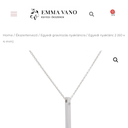
Home
/
Ékszertervező
/
Egyedi gravírozás nyakláncra
/ Egyedi nyaklánc 2 (60 x
4 mm)