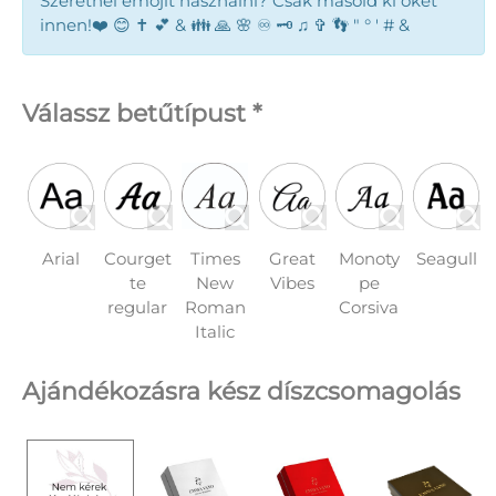
Szeretnél emojit használni? Csak másold ki őket
innen!❤️ 😊 ✝️ 💕 & 👪 🙏 🌸 ♾️ 🗝️ ♫ ✞ 👣 " ° ' # &
Válassz betűtípust *
Times
Arial
Courget
Great
Monoty
Seagull
New
te
Vibes
pe
Roman
regular
Corsiva
Italic
Ajándékozásra kész díszcsomagolás