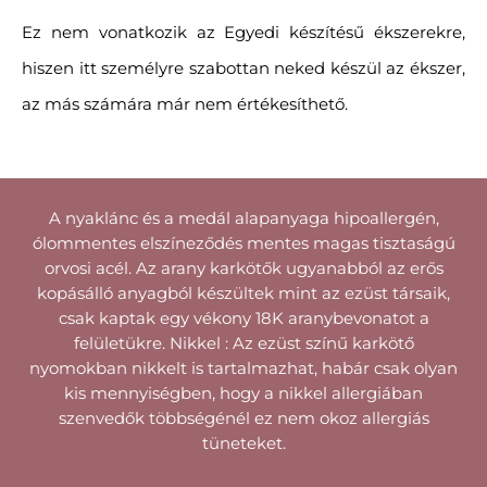
Ez nem vonatkozik az Egyedi készítésű ékszerekre,
hiszen itt személyre szabottan neked készül az ékszer,
az más számára már nem értékesíthető.
A nyaklánc és a medál alapanyaga hipoallergén,
ólommentes elszíneződés mentes magas tisztaságú
orvosi acél. Az arany karkötők ugyanabból az erős
kopásálló anyagból készültek mint az ezüst társaik,
csak kaptak egy vékony 18K aranybevonatot a
felületükre. Nikkel : Az ezüst színű karkötő
nyomokban nikkelt is tartalmazhat, habár csak olyan
kis mennyiségben, hogy a nikkel allergiában
szenvedők többségénél ez nem okoz allergiás
tüneteket.