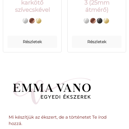
karkötő
3 (25mm
szívecskével
átmérő)
Részletek
Részletek
Mi készítjük az ékszert, de a történetet Te írod
hozzá.​