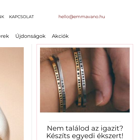
hello@emmavano.hu
NK
KAPCSOLAT
erek
Újdonságok
Akciók
Nem találod az igazit?
Készíts egyedi ékszert!