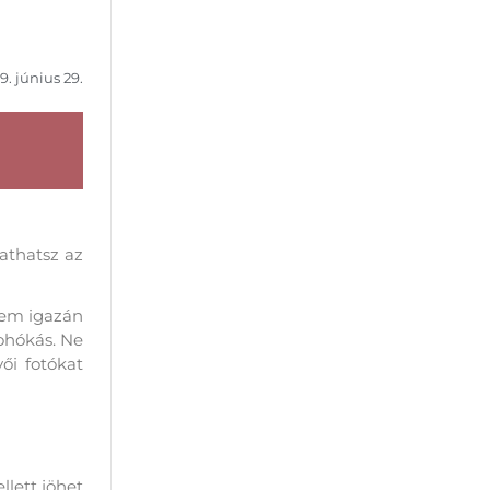
9. június 29.
athatsz az
nem igazán
bohókás. Ne
ői fotókat
llett jöhet