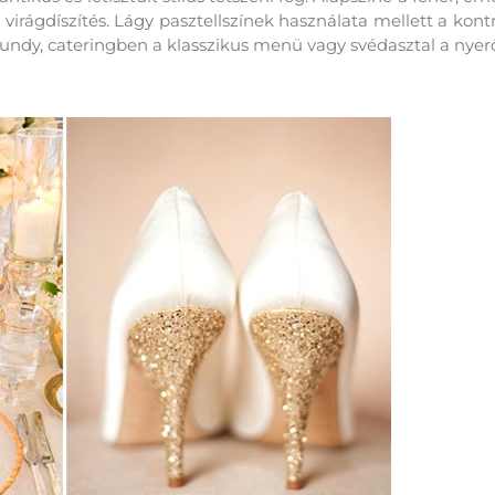
 virágdíszítés. Lágy pasztellszínek használata mellett a kon
gundy, cateringben a klasszikus menü vagy svédasztal a nyer