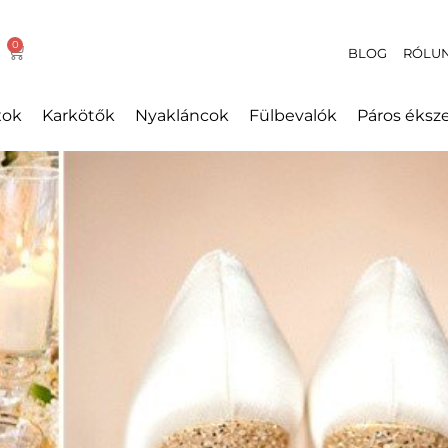
BLOG
RÓLU
xok
Karkötők
Nyakláncok
Fülbevalók
Páros éksz