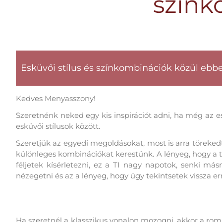
színk
Esküvői stílus és színkombinációk közül ebbe
Kedves Menyasszony!
Szeretnénk neked egy kis inspirációt adni, ha még az 
esküvői stílusok között.
Szeretjük az egyedi megoldásokat, most is arra töreke
különleges kombinációkat kerestünk. A lényeg, hogy a ti
féljetek kísérletezni, ez a TI nagy napotok, senki má
nézegetni és az a lényeg, hogy úgy tekintsetek vissza e
KLASSZIKUS ÉS ROMANTIKUS
Ha szeretnél a klasszikus vonalon mozogni, akkor a romant