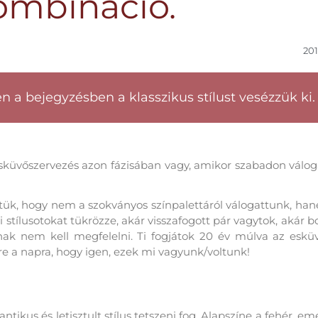
ombináció.
201
n a bejegyzésben a klasszikus stílust vesézzük ki.
esküvőszervezés azon fázisában vagy, amikor szabadon válog
dtük, hogy nem a szokványos színpalettáról válogattunk, ha
 stílusotokat tükrözze, akár visszafogott pár vagytok, akár 
snak nem kell megfelelni. Ti fogjátok 20 év múlva az esküv
rre a napra, hogy igen, ezek mi vagyunk/voltunk!
 STÍLUS
ikus és letisztult stílus tetszeni fog. Alapszíne a fehér, eme