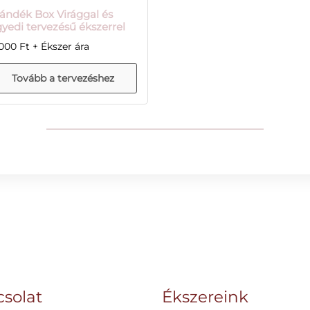
ándék Box Virággal és
yedi tervezésű ékszerrel
7000
Ft
solat
Ékszereink