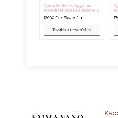
Ajándék Box Virággal és
Aj
egyedi tervezésű ékszerrel 2
eg
12000
Ft
1
Kapc