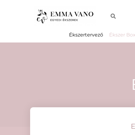
Ékszertervező
Ékszer Bo
E