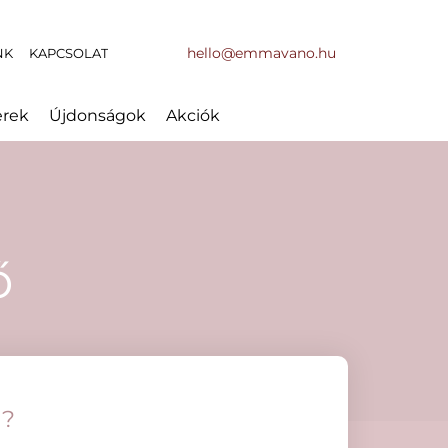
hello@emmavano.hu
NK
KAPCSOLAT
erek
Újdonságok
Akciók
ő
l?