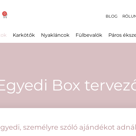
BLOG
RÓLU
xok
Karkötők
Nyakláncok
Fülbevalók
Páros éksz
Egyedi Box tervez
gyedi, személyre szóló ajándékot adná