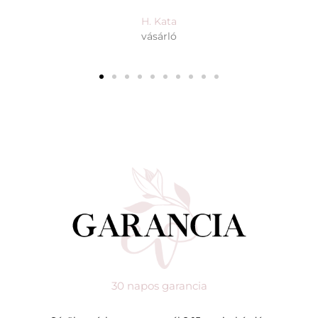
V. Hanna
vásárló
30 napos garancia