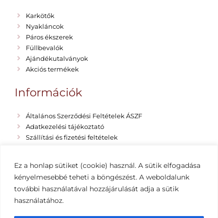
Karkötők
Nyakláncok
Páros ékszerek
Füllbevalók
Ajándékutalványok
Akciós termékek
Információk
Általános Szerződési Feltételek ÁSZF
Adatkezelési tájékoztató
Szállítási és fizetési feltételek
Rólunk
Emma Vano Blog
Ez a honlap sütiket (cookie) használ. A sütik elfogadása
Impresszum
kényelmesebbé teheti a böngészést. A weboldalunk
további használatával hozzájárulását adja a sütik
használatához.
Copyright 2019-2022 EMMA VANO egyedi ékszerek
– Minden jog fenntartva Készítette: Hernyák Gábor