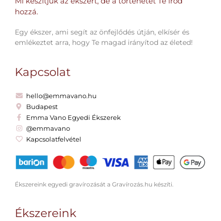
Mi készítjük az ékszert, de a történetet Te írod
hozzá.​
Egy ékszer, ami segít az önfejlődés útján, elkísér és
emlékeztet arra, hogy Te magad irányítod az életed!
Kapcsolat
hello@emmavano.hu
Budapest
Emma Vano Egyedi Ékszerek
@emmavano
Kapcsolatfelvétel
Ékszereink egyedi gravírozását a Gravírozás.hu készíti.
Ékszereink