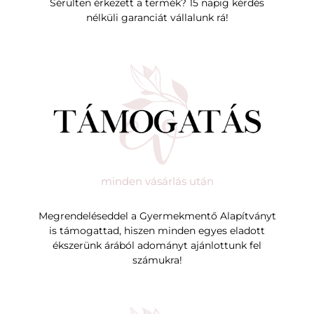
Sérülten érkezett a termék? 15 napig kérdés
nélküli garanciát vállalunk rá!
minden vásárlás után
Megrendeléseddel a Gyermekmentő Alapítványt
is támogattad, hiszen minden egyes eladott
ékszerünk árából adományt ajánlottunk fel
számukra!